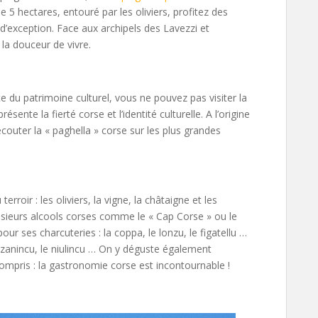
de 5 hectares, entouré par les oliviers, profitez des
d’exception. Face aux archipels des Lavezzi et
 la douceur de vivre.
nte du patrimoine culturel, vous ne pouvez pas visiter la
ente la fierté corse et l’identité culturelle. A l’origine
couter la « paghella » corse sur les plus grandes
rroir : les oliviers, la vigne, la châtaigne et les
lusieurs alcools corses comme le « Cap Corse » ou le
ur ses charcuteries : la coppa, le lonzu, le figatellu …
linzanincu, le niulincu … On y déguste également
 compris : la gastronomie corse est incontournable !