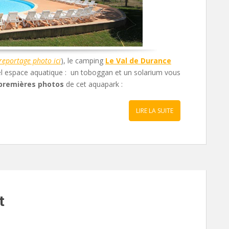
 reportage photo ici
), le camping
Le Val de Durance
el espace aquatique : un toboggan et un solarium vous
premières photos
de cet aquapark :
LIRE LA SUITE
t