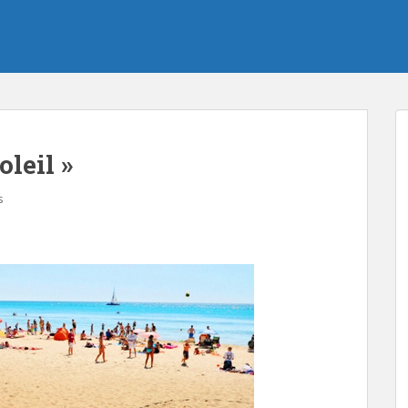
leil »
s