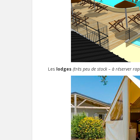
Les
lodges
(très peu de stock – à réserver ra