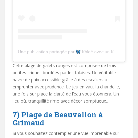
Une publication partagée par
Khloé avec un K
(@khloe_
Cette plage de galets rouges est composée de trois
petites criques bordées par les falaises. Un véritable
havre de paix accessible grâce à des escaliers à
emprunter avec prudence. Le jeu en vaut la chandelle,
une fois sur place la clarté de l’eau vous étonnera. Un
lieu où, tranquillité rime avec décor somptueux…
7) Plage de Beauvallon à
Grimaud
Si vous souhaitez contempler une vue imprenable sur