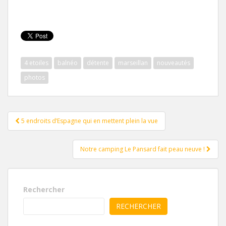
4 etoiles
balnéo
détente
marseillan
nouveautés
photos
Pagination
5 endroits d’Espagne qui en mettent plein la vue
d'article
Notre camping Le Pansard fait peau neuve !
Rechercher
RECHERCHER